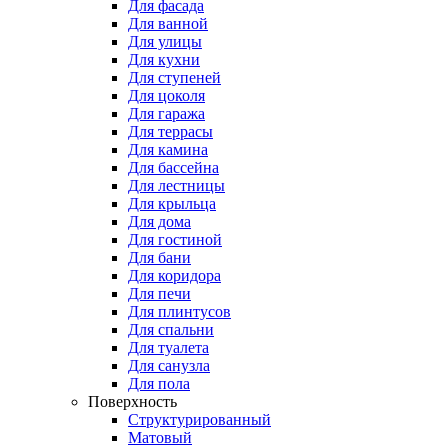
Для фасада
Для ванной
Для улицы
Для кухни
Для ступеней
Для цоколя
Для гаража
Для террасы
Для камина
Для бассейна
Для лестницы
Для крыльца
Для дома
Для гостиной
Для бани
Для коридора
Для печи
Для плинтусов
Для спальни
Для туалета
Для санузла
Для пола
Поверхность
Структурированный
Матовый