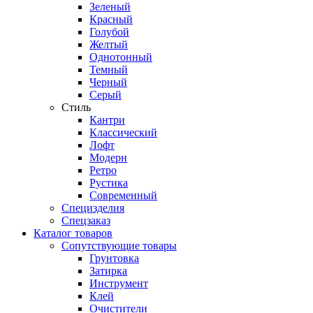
Зеленый
Красный
Голубой
Желтый
Однотонный
Темный
Черный
Серый
Стиль
Кантри
Классический
Лофт
Модерн
Ретро
Рустика
Современный
Специзделия
Спецзаказ
Каталог товаров
Сопутствующие товары
Грунтовка
Затирка
Инструмент
Клей
Очистители