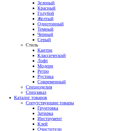
Зеленый
Красный
Голубой
Желтый
Однотонный
Темный
Черный
Серый
Стиль
Кантри
Классический
Лофт
Модерн
Ретро
Рустика
Современный
Специзделия
Спецзаказ
Каталог товаров
Сопутствующие товары
Грунтовка
Затирка
Инструмент
Клей
Очистители