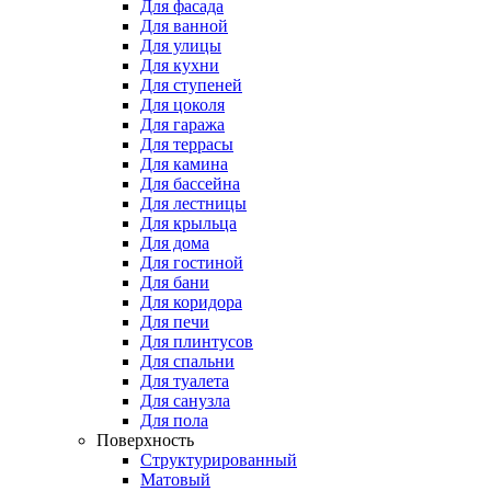
Для фасада
Для ванной
Для улицы
Для кухни
Для ступеней
Для цоколя
Для гаража
Для террасы
Для камина
Для бассейна
Для лестницы
Для крыльца
Для дома
Для гостиной
Для бани
Для коридора
Для печи
Для плинтусов
Для спальни
Для туалета
Для санузла
Для пола
Поверхность
Структурированный
Матовый