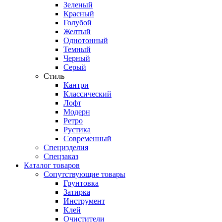
Зеленый
Красный
Голубой
Желтый
Однотонный
Темный
Черный
Серый
Стиль
Кантри
Классический
Лофт
Модерн
Ретро
Рустика
Современный
Специзделия
Спецзаказ
Каталог товаров
Сопутствующие товары
Грунтовка
Затирка
Инструмент
Клей
Очистители