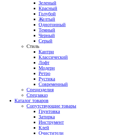
Зеленый
Красный
Голубой
Желтый
Однотонный
Темный
Черный
Серый
Стиль
Кантри
Классический
Лофт
Модерн
Ретро
Рустика
Современный
Специзделия
Спецзаказ
Каталог товаров
Сопутствующие товары
Грунтовка
Затирка
Инструмент
Клей
Очистители