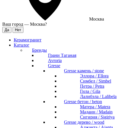
Москва
Ваш город —
Москва
?
Керамогранит
Каталог
Бренды
Грани Таганая
Avroria
Gresse
Gresse камень / stone
Эллора / Ellora
Симбел / Simbel
Петра / Petra
Гила / Gila
Лалибэла / Lalibela
Gresse бетон / beton
Матера / Matera
Мадаин / Madain
Сигирия / Sigiriya
Gresse дерево / wood
Аджанта / Ajanta