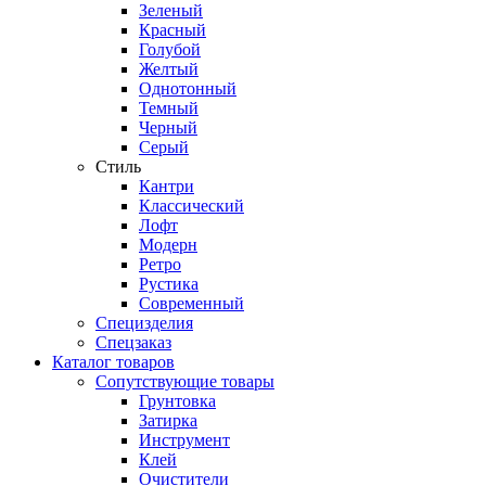
Зеленый
Красный
Голубой
Желтый
Однотонный
Темный
Черный
Серый
Стиль
Кантри
Классический
Лофт
Модерн
Ретро
Рустика
Современный
Специзделия
Спецзаказ
Каталог товаров
Сопутствующие товары
Грунтовка
Затирка
Инструмент
Клей
Очистители