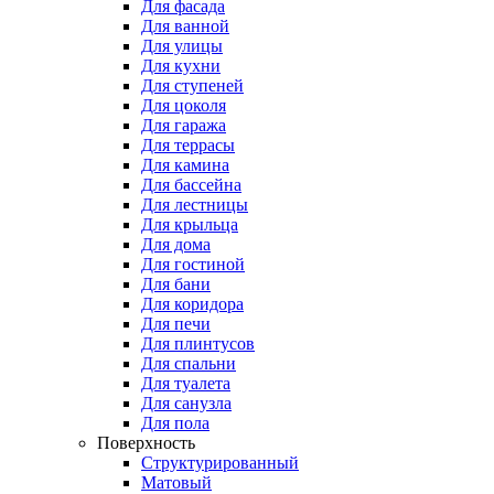
Для фасада
Для ванной
Для улицы
Для кухни
Для ступеней
Для цоколя
Для гаража
Для террасы
Для камина
Для бассейна
Для лестницы
Для крыльца
Для дома
Для гостиной
Для бани
Для коридора
Для печи
Для плинтусов
Для спальни
Для туалета
Для санузла
Для пола
Поверхность
Структурированный
Матовый