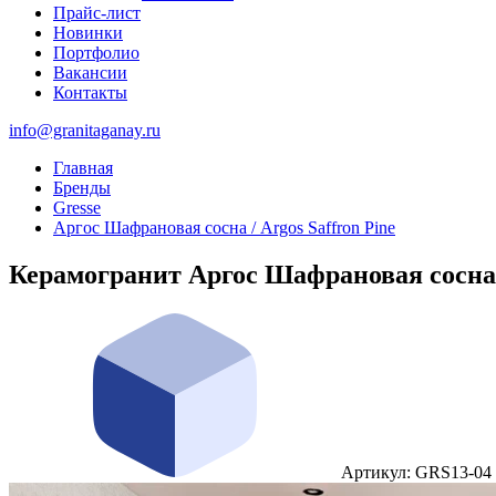
Прайс-лист
Новинки
Портфолио
Вакансии
Контакты
info@granitaganay.ru
Главная
Бренды
Gresse
Аргос Шафрановая сосна / Argos Saffron Pine
Керамогранит Аргос Шафрановая сосна /
Артикул: GRS13-04