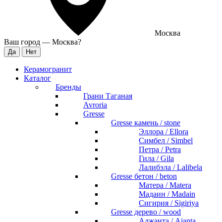
Москва
Ваш город —
Москва
?
Керамогранит
Каталог
Бренды
Грани Таганая
Avroria
Gresse
Gresse камень / stone
Эллора / Ellora
Симбел / Simbel
Петра / Petra
Гила / Gila
Лалибэла / Lalibela
Gresse бетон / beton
Матера / Matera
Мадаин / Madain
Сигирия / Sigiriya
Gresse дерево / wood
Аджанта / Ajanta