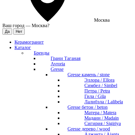
Москва
Ваш город —
Москва
?
Керамогранит
Каталог
Бренды
Грани Таганая
Avroria
Gresse
Gresse камень / stone
Эллора / Ellora
Симбел / Simbel
Петра / Petra
Гила / Gila
Лалибэла / Lalibela
Gresse бетон / beton
Матера / Matera
Мадаин / Madain
Сигирия / Sigiriya
Gresse дерево / wood
Аджанта / Ajanta