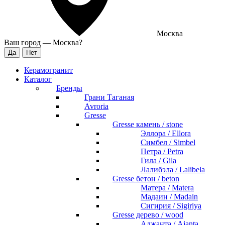
Москва
Ваш город —
Москва
?
Керамогранит
Каталог
Бренды
Грани Таганая
Avroria
Gresse
Gresse камень / stone
Эллора / Ellora
Симбел / Simbel
Петра / Petra
Гила / Gila
Лалибэла / Lalibela
Gresse бетон / beton
Матера / Matera
Мадаин / Madain
Сигирия / Sigiriya
Gresse дерево / wood
Аджанта / Ajanta