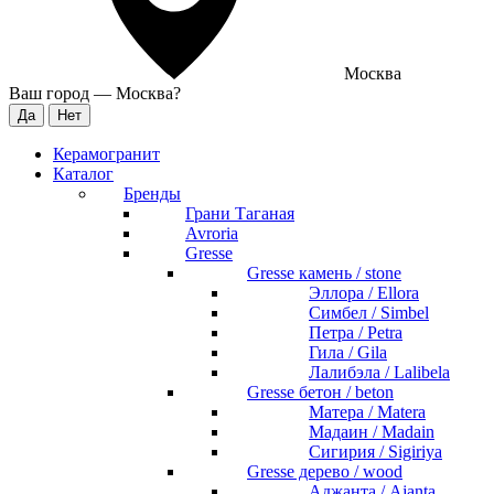
Москва
Ваш город —
Москва
?
Керамогранит
Каталог
Бренды
Грани Таганая
Avroria
Gresse
Gresse камень / stone
Эллора / Ellora
Симбел / Simbel
Петра / Petra
Гила / Gila
Лалибэла / Lalibela
Gresse бетон / beton
Матера / Matera
Мадаин / Madain
Сигирия / Sigiriya
Gresse дерево / wood
Аджанта / Ajanta