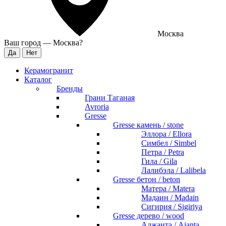
Москва
Ваш город —
Москва
?
Керамогранит
Каталог
Бренды
Грани Таганая
Avroria
Gresse
Gresse камень / stone
Эллора / Ellora
Симбел / Simbel
Петра / Petra
Гила / Gila
Лалибэла / Lalibela
Gresse бетон / beton
Матера / Matera
Мадаин / Madain
Сигирия / Sigiriya
Gresse дерево / wood
Аджанта / Ajanta