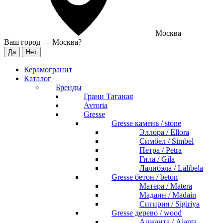
Москва
Ваш город —
Москва
?
Керамогранит
Каталог
Бренды
Грани Таганая
Avroria
Gresse
Gresse камень / stone
Эллора / Ellora
Симбел / Simbel
Петра / Petra
Гила / Gila
Лалибэла / Lalibela
Gresse бетон / beton
Матера / Matera
Мадаин / Madain
Сигирия / Sigiriya
Gresse дерево / wood
Аджанта / Ajanta