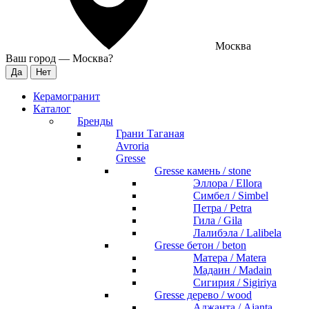
Москва
Ваш город —
Москва
?
Керамогранит
Каталог
Бренды
Грани Таганая
Avroria
Gresse
Gresse камень / stone
Эллора / Ellora
Симбел / Simbel
Петра / Petra
Гила / Gila
Лалибэла / Lalibela
Gresse бетон / beton
Матера / Matera
Мадаин / Madain
Сигирия / Sigiriya
Gresse дерево / wood
Аджанта / Ajanta