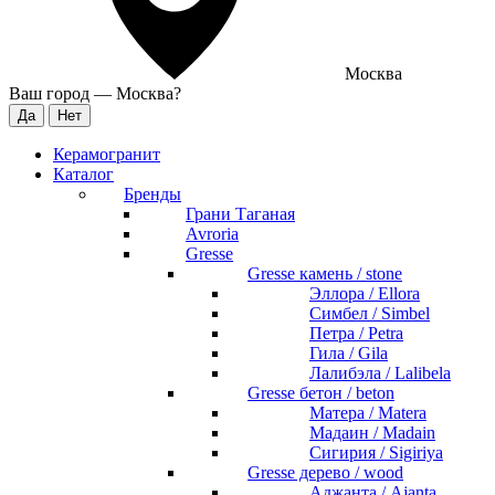
Москва
Ваш город —
Москва
?
Керамогранит
Каталог
Бренды
Грани Таганая
Avroria
Gresse
Gresse камень / stone
Эллора / Ellora
Симбел / Simbel
Петра / Petra
Гила / Gila
Лалибэла / Lalibela
Gresse бетон / beton
Матера / Matera
Мадаин / Madain
Сигирия / Sigiriya
Gresse дерево / wood
Аджанта / Ajanta