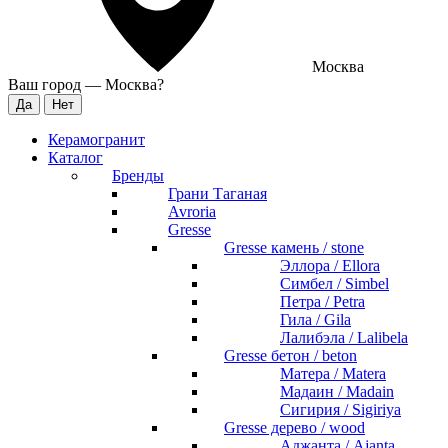
Москва
Ваш город —
Москва
?
Керамогранит
Каталог
Бренды
Грани Таганая
Avroria
Gresse
Gresse камень / stone
Эллора / Ellora
Симбел / Simbel
Петра / Petra
Гила / Gila
Лалибэла / Lalibela
Gresse бетон / beton
Матера / Matera
Мадаин / Madain
Сигирия / Sigiriya
Gresse дерево / wood
Аджанта / Ajanta