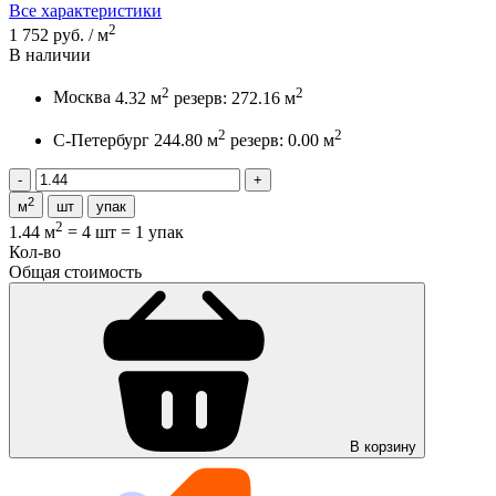
Все характеристики
2
1 752 руб. / м
В наличии
2
2
Москва
4.32 м
резерв: 272.16 м
2
2
С-Петербург
244.80 м
резерв: 0.00 м
2
м
шт
упак
2
1.44 м
=
4 шт
=
1 упак
Кол-во
Общая стоимость
В корзину