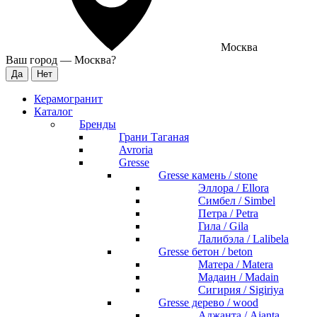
Москва
Ваш город —
Москва
?
Керамогранит
Каталог
Бренды
Грани Таганая
Avroria
Gresse
Gresse камень / stone
Эллора / Ellora
Симбел / Simbel
Петра / Petra
Гила / Gila
Лалибэла / Lalibela
Gresse бетон / beton
Матера / Matera
Мадаин / Madain
Сигирия / Sigiriya
Gresse дерево / wood
Аджанта / Ajanta