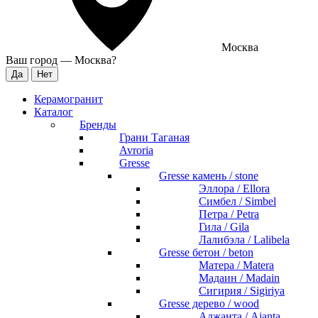
Москва
Ваш город —
Москва
?
Керамогранит
Каталог
Бренды
Грани Таганая
Avroria
Gresse
Gresse камень / stone
Эллора / Ellora
Симбел / Simbel
Петра / Petra
Гила / Gila
Лалибэла / Lalibela
Gresse бетон / beton
Матера / Matera
Мадаин / Madain
Сигирия / Sigiriya
Gresse дерево / wood
Аджанта / Ajanta