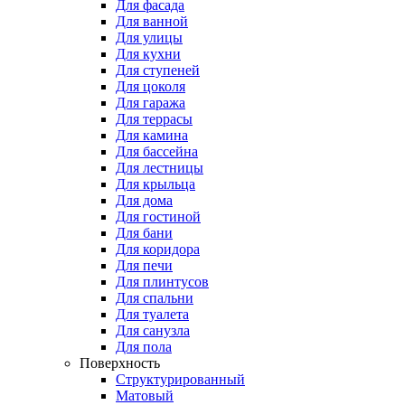
Для фасада
Для ванной
Для улицы
Для кухни
Для ступеней
Для цоколя
Для гаража
Для террасы
Для камина
Для бассейна
Для лестницы
Для крыльца
Для дома
Для гостиной
Для бани
Для коридора
Для печи
Для плинтусов
Для спальни
Для туалета
Для санузла
Для пола
Поверхность
Структурированный
Матовый