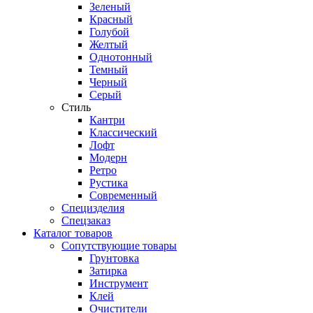
Зеленый
Красный
Голубой
Желтый
Однотонный
Темный
Черный
Серый
Стиль
Кантри
Классический
Лофт
Модерн
Ретро
Рустика
Современный
Специзделия
Спецзаказ
Каталог товаров
Сопутствующие товары
Грунтовка
Затирка
Инструмент
Клей
Очистители