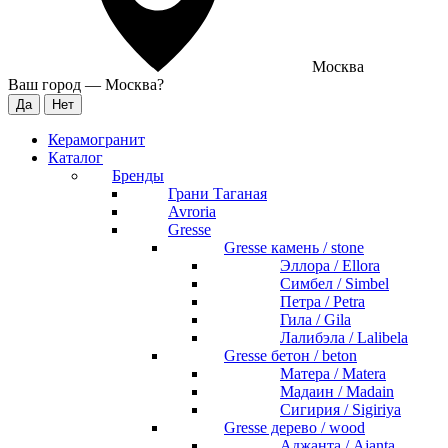
Москва
Ваш город —
Москва
?
Керамогранит
Каталог
Бренды
Грани Таганая
Avroria
Gresse
Gresse камень / stone
Эллора / Ellora
Симбел / Simbel
Петра / Petra
Гила / Gila
Лалибэла / Lalibela
Gresse бетон / beton
Матера / Matera
Мадаин / Madain
Сигирия / Sigiriya
Gresse дерево / wood
Аджанта / Ajanta