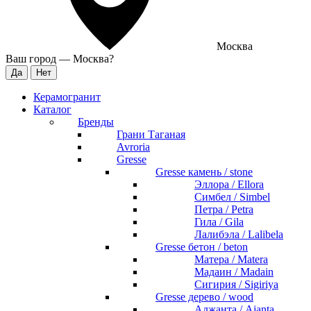
Москва
Ваш город —
Москва
?
Керамогранит
Каталог
Бренды
Грани Таганая
Avroria
Gresse
Gresse камень / stone
Эллора / Ellora
Симбел / Simbel
Петра / Petra
Гила / Gila
Лалибэла / Lalibela
Gresse бетон / beton
Матера / Matera
Мадаин / Madain
Сигирия / Sigiriya
Gresse дерево / wood
Аджанта / Ajanta