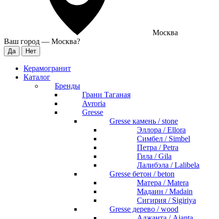
Москва
Ваш город —
Москва
?
Керамогранит
Каталог
Бренды
Грани Таганая
Avroria
Gresse
Gresse камень / stone
Эллора / Ellora
Симбел / Simbel
Петра / Petra
Гила / Gila
Лалибэла / Lalibela
Gresse бетон / beton
Матера / Matera
Мадаин / Madain
Сигирия / Sigiriya
Gresse дерево / wood
Аджанта / Ajanta