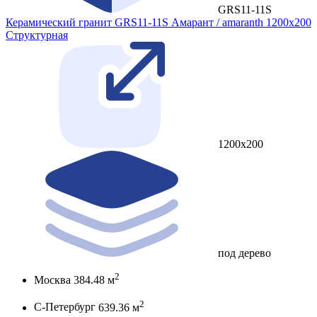
GRS11-11S
Керамический гранит GRS11-11S Амарант / amaranth 1200x200
Cтруктурная
1200x200
под дерево
2
Москва
384.48 м
2
С-Петербург
639.36 м