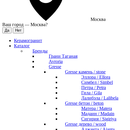
Москва
Ваш город —
Москва
?
Керамогранит
Каталог
Бренды
Грани Таганая
Avroria
Gresse
Gresse камень / stone
Эллора / Ellora
Симбел / Simbel
Петра / Petra
Гила / Gila
Лалибэла / Lalibela
Gresse бетон / beton
Матера / Matera
Мадаин / Madain
Сигирия / Sigiriya
Gresse дерево / wood
Аджанта / Ajanta