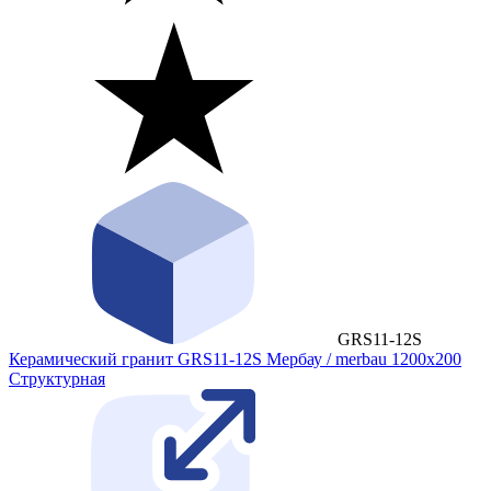
GRS11-12S
Керамический гранит GRS11-12S Мербау / merbau 1200x200
Cтруктурная