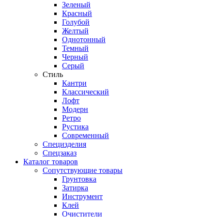
Зеленый
Красный
Голубой
Желтый
Однотонный
Темный
Черный
Серый
Стиль
Кантри
Классический
Лофт
Модерн
Ретро
Рустика
Современный
Специзделия
Спецзаказ
Каталог товаров
Сопутствующие товары
Грунтовка
Затирка
Инструмент
Клей
Очистители