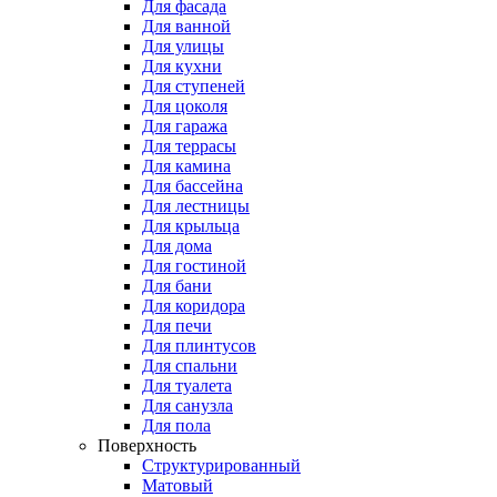
Для фасада
Для ванной
Для улицы
Для кухни
Для ступеней
Для цоколя
Для гаража
Для террасы
Для камина
Для бассейна
Для лестницы
Для крыльца
Для дома
Для гостиной
Для бани
Для коридора
Для печи
Для плинтусов
Для спальни
Для туалета
Для санузла
Для пола
Поверхность
Структурированный
Матовый