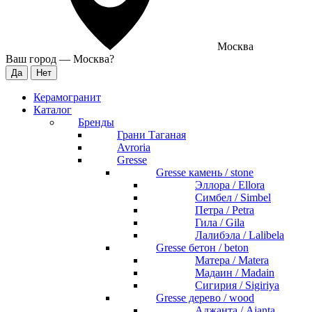
Москва
Ваш город —
Москва
?
Керамогранит
Каталог
Бренды
Грани Таганая
Avroria
Gresse
Gresse камень / stone
Эллора / Ellora
Симбел / Simbel
Петра / Petra
Гила / Gila
Лалибэла / Lalibela
Gresse бетон / beton
Матера / Matera
Мадаин / Madain
Сигирия / Sigiriya
Gresse дерево / wood
Аджанта / Ajanta