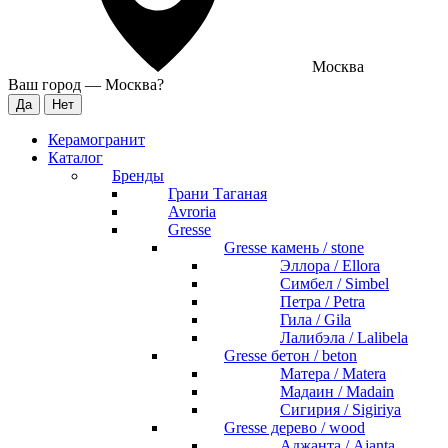
Москва
Ваш город —
Москва
?
Керамогранит
Каталог
Бренды
Грани Таганая
Avroria
Gresse
Gresse камень / stone
Эллора / Ellora
Симбел / Simbel
Петра / Petra
Гила / Gila
Лалибэла / Lalibela
Gresse бетон / beton
Матера / Matera
Мадаин / Madain
Сигирия / Sigiriya
Gresse дерево / wood
Аджанта / Ajanta