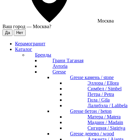
Москва
Ваш город —
Москва
?
Керамогранит
Каталог
Бренды
Грани Таганая
Avroria
Gresse
Gresse камень / stone
Эллора / Ellora
Симбел / Simbel
Петра / Petra
Гила / Gila
Лалибэла / Lalibela
Gresse бетон / beton
Матера / Matera
Мадаин / Madain
Сигирия / Sigiriya
Gresse дерево / wood
Аджанта / Ajanta