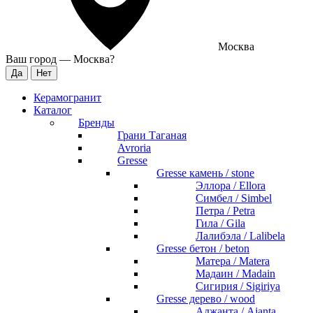
Москва
Ваш город —
Москва
?
Керамогранит
Каталог
Бренды
Грани Таганая
Avroria
Gresse
Gresse камень / stone
Эллора / Ellora
Симбел / Simbel
Петра / Petra
Гила / Gila
Лалибэла / Lalibela
Gresse бетон / beton
Матера / Matera
Мадаин / Madain
Сигирия / Sigiriya
Gresse дерево / wood
Аджанта / Ajanta